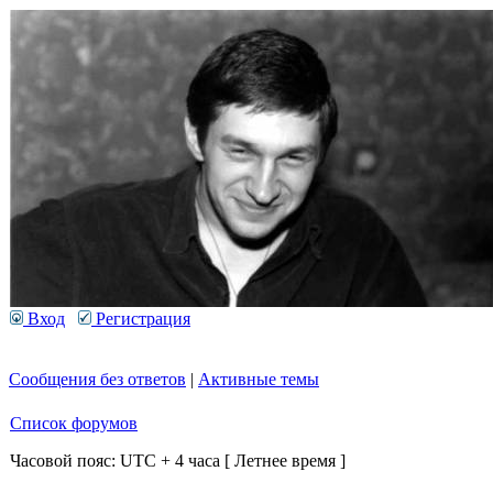
Вход
Регистрация
Сообщения без ответов
|
Активные темы
Список форумов
Часовой пояс: UTC + 4 часа [ Летнее время ]